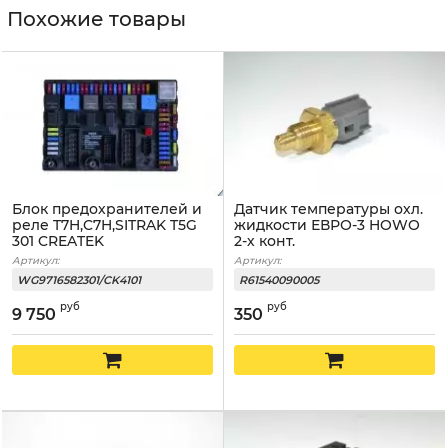
Похожие товары
Блок предохранителей и
Датчик температуры охл.
реле T7H,C7H,SITRAK T5G
жидкости ЕВРО-3 HOWO
301 CREATEK
2-х конт.
Артикул:
Артикул:
WG9716582301/CK4101
R61540090005
руб
руб
9 750
350