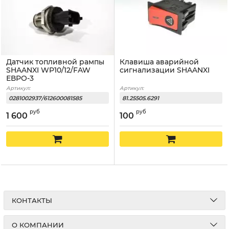
Датчик топливной рампы
Клавиша аварийной
SHAANXI WP10/12/FAW
сигнализации SHAANXI
ЕВРО-3
Артикул:
Артикул:
0281002937/612600081585
81.25505.6291
руб
руб
1 600
100
КОНТАКТЫ
О КОМПАНИИ