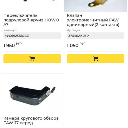
Переключатель
Клапан
подрулевой-круиз HOWO
электромагнитный FAW
A7
однинарный(2 контакта)
Артикул:
Артикул:
WG9925580102
3754020-260
руб
руб
1 950
1 050
Камера кругового обзора
FAW J7 перед.