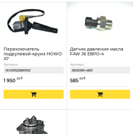
Переключатель
Датчик давления масла
подрулевой-круиз HOWO
FAW J6 ЕВРО-4
A7
Артикул:
Артикул:
WG9925580102
3602185-48D
руб
руб
1 950
585