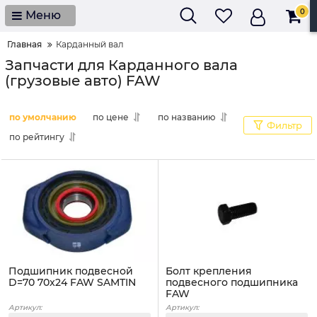
0
Меню
Главная
Карданный вал
Запчасти для Карданного вала
(грузовые авто) FAW
по умолчанию
по цене
по названию
Фильтр
по рейтингу
Подшипник подвесной
Болт крепления
D=70 70x24 FAW SAMTIN
подвесного подшипника
FAW
Артикул:
Артикул: