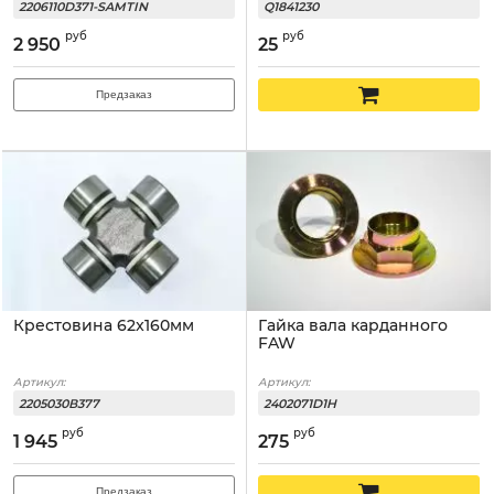
2206110D371-SAMTIN
Q1841230
руб
руб
2 950
25
Предзаказ
Крестовина 62x160мм
Гайка вала карданного
FAW
Артикул:
Артикул:
2205030В377
2402071D1H
руб
руб
1 945
275
Предзаказ