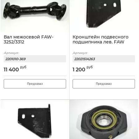
Вал межосевой FAW-
Кронштейн подвесного
3252/3312
подшипника лев. FAW
Артикул:
Артикул:
2201010-369
2202151A263
руб
руб
11 400
1 200
Предзаказ
Предзаказ