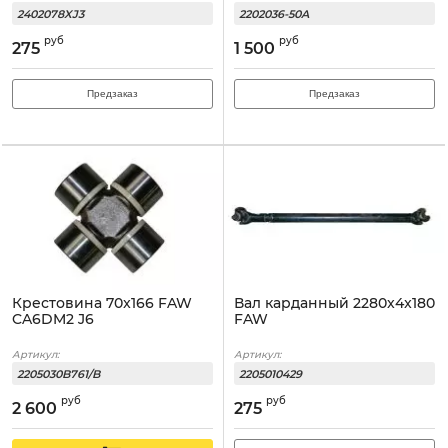
2402078XJ3
2202036-50A
руб
руб
275
1 500
Предзаказ
Предзаказ
Крестовина 70x166 FAW
Вал карданный 2280x4x180
CA6DM2 J6
FAW
Артикул:
Артикул:
2205030B761/B
2205010429
руб
руб
2 600
275