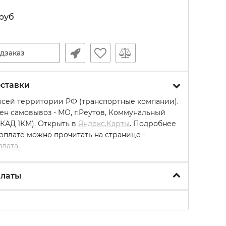
руб
дзаказ
ставки
всей территории РФ (транспортные компании).
ен самовывоз - МО, г.Реутов, Коммунальный
МКАД 1КМ). Открыть в
Яндекс.Карты
. Подробнее
 оплате можно прочитать на странице -
плата.
платы