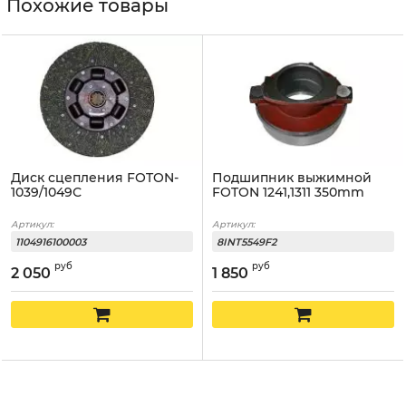
Похожие товары
Диск сцепления FOTON-
Подшипник выжимной
1039/1049С
FOTON 1241,1311 350mm
Артикул:
Артикул:
1104916100003
8INT5549F2
руб
руб
2 050
1 850