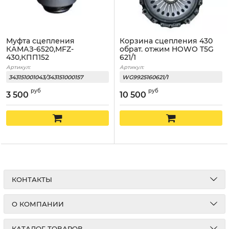
Муфта сцепления
Корзина сцепления 430
КАМАЗ-6520,MFZ-
обрат. отжим HOWO T5G
430,КПП152
621/1
ZF,ДВ.740.31,CUMMINS
Артикул:
Артикул:
6ISBE
343151001043/343151000157
WG9925160621/1
руб
руб
3 500
10 500
КОНТАКТЫ
О КОМПАНИИ
КАТАЛОГ ТОВАРОВ