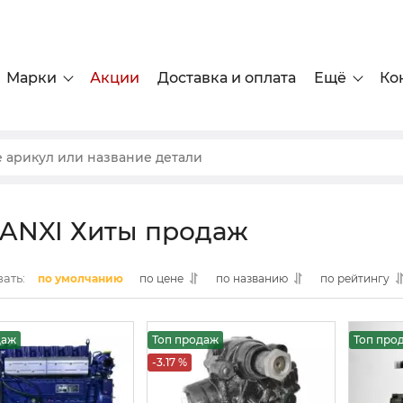
Марки
Акции
Доставка и оплата
Ещё
Ко
ANXI Хиты продаж
ать:
по умолчанию
по цене
по названию
по рейтингу
даж
Топ продаж
Топ про
-3.17 %