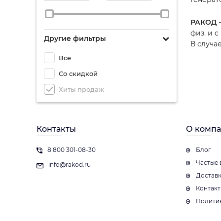
РАКОД
-
физ. и 
Другие фильтры
В случа
Все
Со скидкой
Хиты продаж
Контакты
О комп
8 800 301-08-30
Блог
Частые 
info@rakod.ru
Достав
Контак
Полити