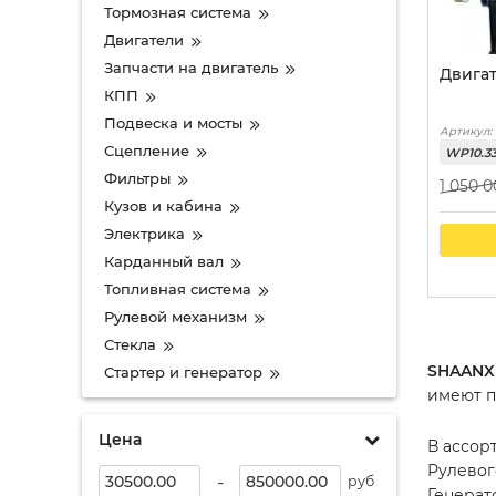
Тормозная система
Двигатели
Запчасти на двигатель
Двигат
КПП
Подвеска и мосты
Артикул:
Сцепление
WP10.3
Фильтры
1 050 
Кузов и кабина
Электрика
Карданный вал
Топливная система
Рулевой механизм
Стекла
SHAANX
Стартер и генератор
имеют п
Цена
В ассор
Рулевог
-
руб
Генерат