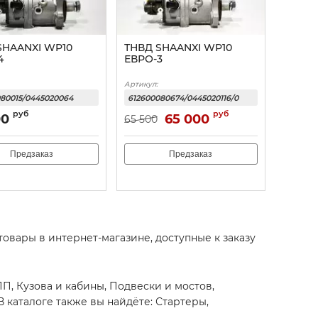
SHAANXI WP10
ТНВД SHAANXI WP10
4
ЕВРО-3
Артикул:
080015/0445020064
612600080674/0445020116/0
руб
руб
00
65 000
65 500
Предзаказ
Предзаказ
 товары в интернет-магазине, доступные к заказу
ПП, Кузова и кабины, Подвески и мостов,
 каталоге также вы найдёте: Стартеры,