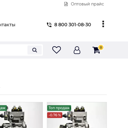
Оптовый прайс
нтакты
8 800 301-08-30
0
даж
Топ продаж
-0.76 %