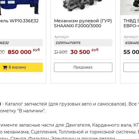
ель WP10.336E32
Механизм рулевой (ГУР)
ТНВД 
SHAANXI F2000/3000
ЕВРО-
Артикул:
Артикул:
36E32
DZ9114470075
612640
руб
руб
850 000
30 500
55 0
000
31 500
Предзаказ
В корзину
I
- Каталог запчастей (для грузовых авто и самосвалов). Все
ометку "В наличии".
тименте запасные части для: Двигателя, Карданного вала, К
о механизма, Сцепления, Топливной и тормозной системы. В
оры, Стекла, Фильтры, Электрику и другие детали.