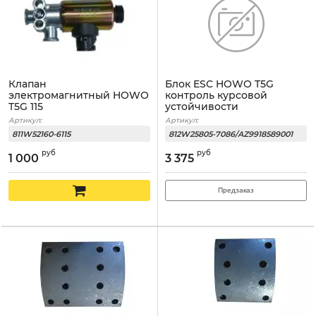
Клапан
Блок ESC HOWO T5G
электромагнитный HOWO
контроль курсовой
T5G 115
устойчивости
Артикул:
Артикул:
811W52160-6115
812W25805-7086/AZ9918589001
руб
руб
1 000
3 375
Предзаказ