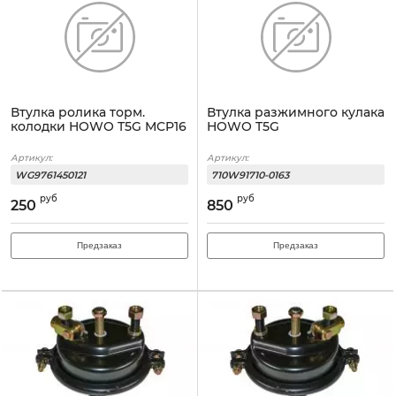
Втулка ролика торм.
Втулка разжимного кулака
колодки HOWO T5G MCP16
HOWO T5G
Артикул:
Артикул:
WG9761450121
710W91710-0163
руб
руб
250
850
Предзаказ
Предзаказ