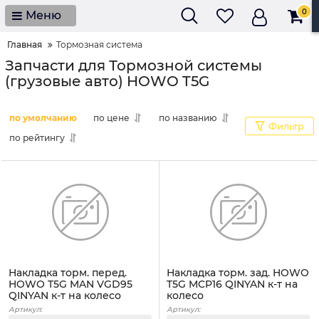
0
Меню
Главная
Тормозная система
Запчасти для Тормозной системы
(грузовые авто) HOWO T5G
по умолчанию
по цене
по названию
Фильтр
по рейтингу
Накладка торм. перед.
Накладка торм. зад. HOWO
HOWO T5G MAN VGD95
T5G MCP16 QINYAN к-т на
QINYAN к-т на колесо
колесо
Артикул:
Артикул: