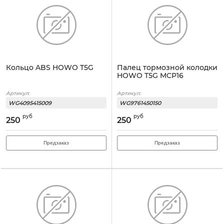
Кольцо ABS HOWO T5G
Палец тормозной колодки
HOWO T5G MCP16
Артикул:
Артикул:
WG4095415009
WG9761450150
руб
руб
250
250
Предзаказ
Предзаказ