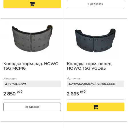
Предзаказ
Колодка торм. зад. HOWO
Колодка торм. перед.
T5G MCP16
HOWO T5G VGD95
Артикул:
Артикул:
AZ7117451220
AZ9761451160/711-50200-6880
руб
руб
2 850
2 665
Предзаказ