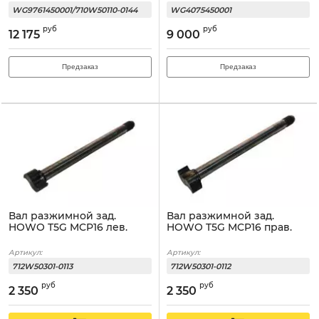
WG9761450001/710W50110-0144
WG4075450001
руб
руб
12 175
9 000
Предзаказ
Предзаказ
Вал разжимной зад.
Вал разжимной зад.
HOWO T5G MCP16 лев.
HOWO T5G MCP16 прав.
Артикул:
Артикул:
712W50301-0113
712W50301-0112
руб
руб
2 350
2 350