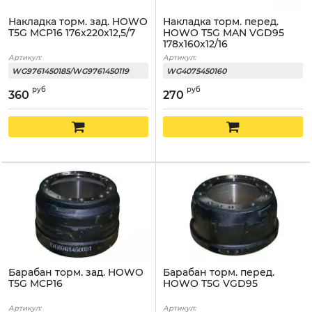
Накладка торм. зад. HOWO
Накладка торм. перед.
T5G MCP16 176x220x12,5/7
HOWO T5G MAN VGD95
178x160x12/16
Артикул:
Артикул:
WG9761450185/WG9761450119
WG4075450160
руб
руб
360
270
Барабан торм. зад. HOWO
Барабан торм. перед.
T5G MCP16
HOWO T5G VGD95
Артикул:
Артикул: