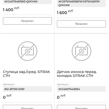
WG4075450160-QINYAN
WG9761450185/WG9761450119-
QINYAN
руб
1 400
руб
1 600
Предзаказ
Предзаказ
Ступица зад./сред. SITRAK
Датчик износа перед.
C7H
колодок SITRAK C7H
Артикул:
Артикул:
812-35700-6130
WG4007443054
руб
руб
0
0
Предзаказ
Предзаказ