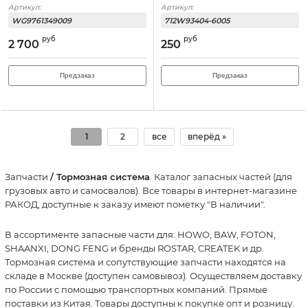
Артикул:
Артикул:
WG9761349009
712W93404-6005
руб
руб
2 700
250
Предзаказ
Предзаказ
1
2
все
вперёд »
Запчасти
/ Тормозная система
. Каталог запасных частей (для
грузовых авто и самосвалов). Все товары в интернет-магазине
РАКОД, доступные к заказу имеют пометку "В наличии".
В ассортименте запасные части для: HOWO, BAW, FOTON,
SHAANXI, DONG FENG и бренды ROSTAR, CREATEK и др.
Тормозная система и сопутствующие запчасти находятся на
складе в Москве (доступен самовывоз). Осуществляем доставку
по России с помощью транспортных компаний. Прямые
поставки из Китая. Товары доступны к покупке опт и розницу.