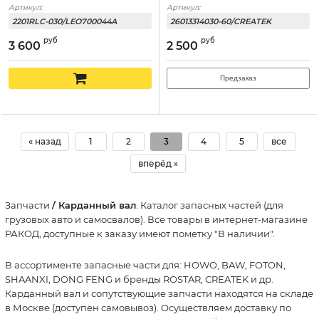
Артикул:
Артикул:
2201RLC-030/LEO700044A
26013314030-60/CREATEK
руб
руб
3 600
2 500
Предзаказ
« назад
1
2
3
4
5
все
вперёд »
Запчасти
/ Карданный вал
. Каталог запасных частей (для
грузовых авто и самосвалов). Все товары в интернет-магазине
РАКОД, доступные к заказу имеют пометку "В наличии".
В ассортименте запасные части для: HOWO, BAW, FOTON,
SHAANXI, DONG FENG и бренды ROSTAR, CREATEK и др.
Карданный вал и сопутствующие запчасти находятся на складе
в Москве (доступен самовывоз). Осуществляем доставку по