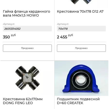
Гайка фланца карданного
Крестовина 70x178 D12 A7
вала М40x1,5 HOWO
Артикул:
Артикул:
26013314052
70x178
руб
руб
350
2 455
Предзаказ
Предзаказ
Крестовина 62x170мм
Подшипник подвесной
DONG FENG LEO
D=60 CREATEK