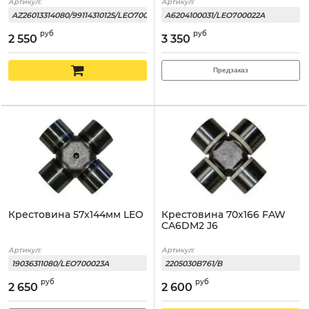
Артикул:
Артикул:
AZ26013314080/99114310125/LEO700021A
A6204100031/LEO700022A
руб
руб
2 550
3 350
Предзаказ
Крестовина 57x144мм LEO
Крестовина 70x166 FAW
CA6DM2 J6
Артикул:
Артикул:
19036311080/LEO700023A
2205030B761/B
руб
руб
2 650
2 600