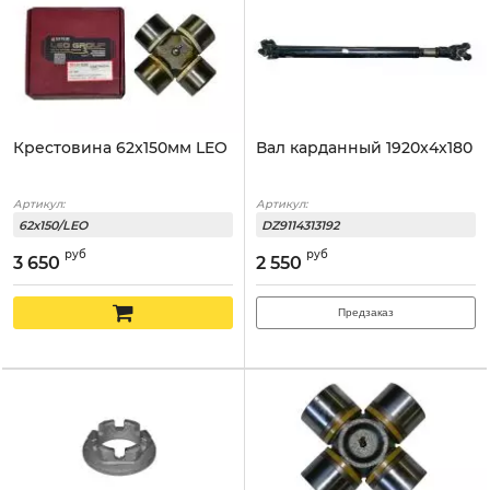
Крестовина 62x150мм LEO
Вал карданный 1920x4x180
Артикул:
Артикул:
62x150/LEO
DZ9114313192
руб
руб
3 650
2 550
Предзаказ