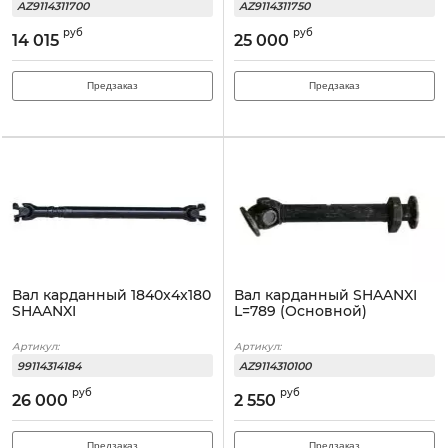
AZ9114311700
AZ9114311750
руб
руб
14 015
25 000
Предзаказ
Предзаказ
Вал карданный 1840x4x180
Вал карданный SHAANXI
SHAANXI
L=789 (Основной)
Артикул:
Артикул:
99114314184
AZ9114310100
руб
руб
26 000
2 550
Предзаказ
Предзаказ