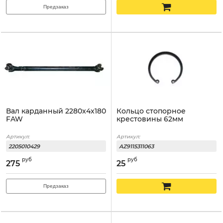
Предзаказ
Вал карданный 2280x4x180
Кольцо стопорное
FAW
крестовины 62мм
Артикул:
Артикул:
2205010429
AZ9115311063
руб
руб
275
25
Предзаказ