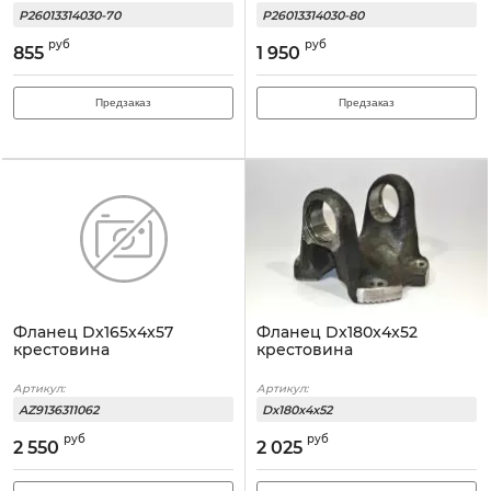
P26013314030-70
P26013314030-80
руб
руб
855
1 950
Предзаказ
Предзаказ
Фланец Dx165x4x57
Фланец Dx180x4x52
крестовина
крестовина
Артикул:
Артикул:
AZ9136311062
Dx180x4x52
руб
руб
2 550
2 025