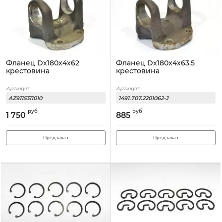
Фланец Dx180x4x62
Фланец Dx180x4x63.5
крестовина
крестовина
Артикул:
Артикул:
AZ9115311010
1491.707.2201062-J
руб
руб
1 750
885
Предзаказ
Предзаказ