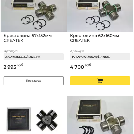
Крестовина 57x152мм
Крестовина 62x160мм
CREATEK
CREATEK
Артикул:
Артикул:
A6204100031/CK8083
WG9725310020/CK8081
руб
руб
2 995
4 700
Предзаказ