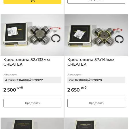
Крестовина 52x133мм
Крестовина 57x144мм
CREATEK
CREATEK
Артикул:
Артикул:
AZ26013314080/CK8077
19036311080/CK8078
руб
руб
2 500
2 650
Предзаказ
Предзаказ