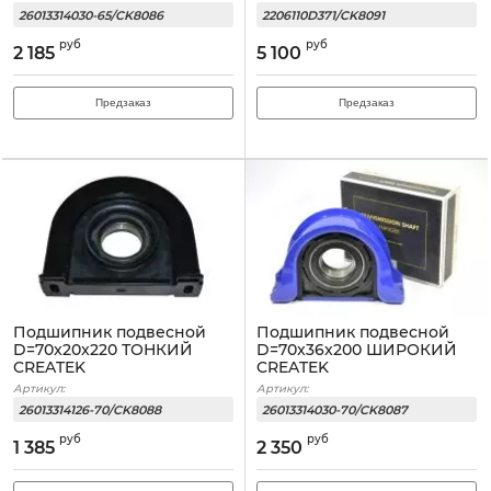
26013314030-65/CK8086
2206110D371/CK8091
руб
руб
2 185
5 100
Предзаказ
Предзаказ
Подшипник подвесной
Подшипник подвесной
D=70x20x220 ТОНКИЙ
D=70x36x200 ШИРОКИЙ
CREATEK
CREATEK
Артикул:
Артикул:
26013314126-70/CK8088
26013314030-70/CK8087
руб
руб
1 385
2 350