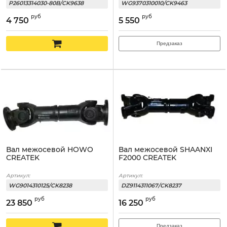
P26013314030-80B/CK9638
WG9370310010/CK9463
руб
руб
4 750
5 550
Предзаказ
Вал межосевой HOWO
Вал межосевой SHAANXI
CREATEK
F2000 CREATEK
Артикул:
Артикул:
WG9014310125/CK8238
DZ9114311067/CK8237
руб
руб
23 850
16 250
Предзаказ