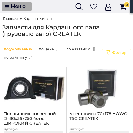
0
Меню
Главная
Карданный вал
Запчасти для Карданного вала
(грузовые авто) CREATEK
по умолчанию
по цене
по названию
Фильтр
по рейтингу
Подшипник подвесной
Крестовина 70x178 HOWO
D=80x36x250 4отв.
T5G CREATEK
ШИРОКИЙ CREATEK
Артикул:
Артикул: