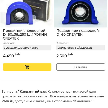
Подшипник подвесной
Подшипник подвесной
D=80x36x250 ШИРОКИЙ
D=60 CREATEK
CREATEK
Артикул:
Артикул:
P26013314030-80/CK8089
26013314030-60/CREATEK
руб
руб
4 450
2 500
Предзаказ
Запчасти
/ Карданный вал
. Каталог запасных частей (для
грузовых авто и самосвалов). Все товары в интернет-магазине
РАКОД, доступные к заказу имеют пометку "В наличии".