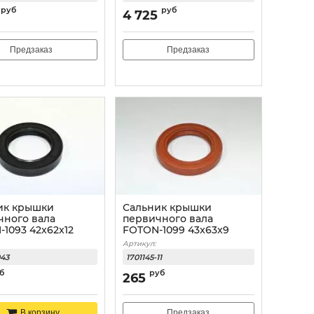
руб
руб
4 725
Предзаказ
Предзаказ
ик крышки
Сальник крышки
чного вала
первичного вала
1093 42x62x12
FOTON-1099 43x63x9
Артикул:
043
1701145-11
б
руб
265
Предзаказ
В корзину