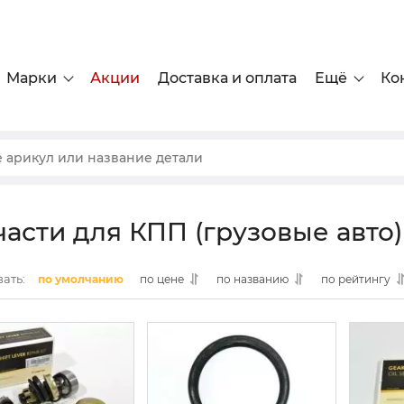
Марки
Акции
Доставка и оплата
Ещё
Ко
части для КПП (грузовые авто)
ать:
по умолчанию
по цене
по названию
по рейтингу