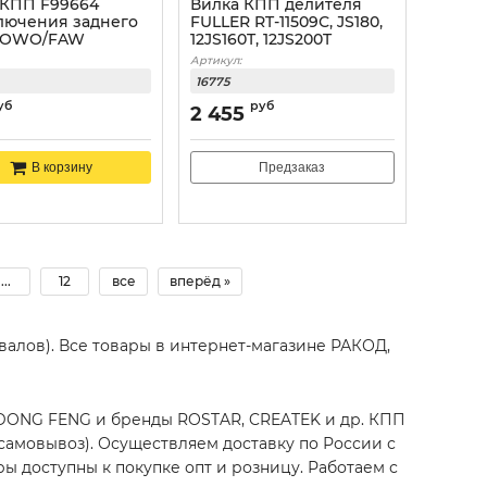
 КПП F99664
Вилка КПП делителя
лючения заднего
FULLER RT-11509С, JS180,
HOWO/FAW
12JS160T, 12JS200T
Артикул:
16775
уб
руб
2 455
Предзаказ
В корзину
...
12
все
вперёд »
освалов). Все товары в интернет-магазине РАКОД,
 DONG FENG и бренды ROSTAR, CREATEK и др. КПП
 самовывоз). Осуществляем доставку по России с
ы доступны к покупке опт и розницу. Работаем с