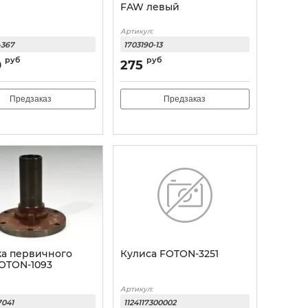
FAW левый
Артикул:
-367
1703190-13
руб
руб
0
275
Предзаказ
Предзаказ
а первичного
Кулиса FOTON-3251
FOTON-1093
Артикул:
7041
1124117300002