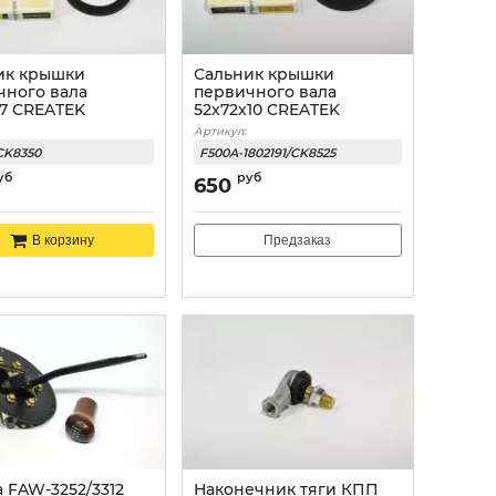
ик крышки
Сальник крышки
чного вала
первичного вала
x7 CREATEK
52x72x10 CREATEK
Артикул:
CK8350
F500A-1802191/CK8525
уб
руб
650
Предзаказ
В корзину
 FAW-3252/3312
Наконечник тяги КПП