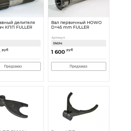
лавный делителя
Вал первичный HOWO
ач КПП FULLER
D=45 mm FULLER
O
Артикул:
19694
руб
руб
0
1 600
Предзаказ
Предзаказ