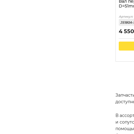
Вал п
D=51m
Артикул:
JS180A-
4 550
Запчас
доступн
В ассор
и сопут
помощью