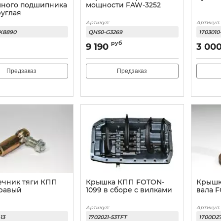
ного подшипника
мощности FAW-3252
руглая
Артикул:
Артикул:
CK8890
QH50-G3269
1703010
руб
9 190
3 00
Предзаказ
Предзаказ
ечник тяги КПП
Крышка КПП FOTON-
Крышк
равый
1099 в сборе с вилками
вала 
Артикул:
Артикул:
13
1702021-53TFT
1700D2