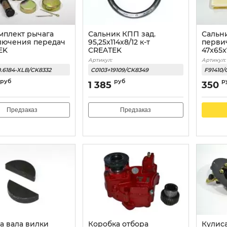
мплект рычага
Сальник КПП зад.
Сальн
лючения передач
95,25х114х8/12 к-т
перви
EK
CREATEK
47x65
Артикул:
Артикул:
0.6184-XLB/CK8332
C0103+19109/CK8349
F91410/
руб
руб
р
1 385
350
Предзаказ
Предзаказ
а вала вилки
Коробка отбора
Кулиса