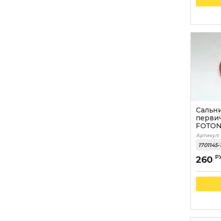
Сальн
перви
FOTON-
Артикул:
1701145-
р
260