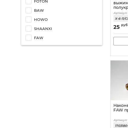
FOTON
выжим
полук
BAW
Артикул:
X-6-11/
HOWO
руб
25
SHAANXI
FAW
Након
FAW п
Артикул:
1703180-