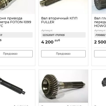
рня привода
Вал вторичный КПП
Вал г
метра FOTON-1099
FULLER
перед
УС
HOW
Артикул:
Артикул:
11
12JS200T-1701105
F99882
б
руб
4 200
2 50
Предзаказ
Предзаказ