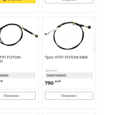
КПП FOTON-
Трос КПП FOTON-1069
61
Артикул:
200021
1106917200012
уб
руб
790
Предзаказ
Предзаказ