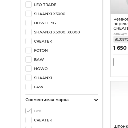
LEO TRADE
SHAANXI X3000
Ремко
HOWO T5G
перек
CREAT
SHAANXI X5000, X6000
Артикул:
81.3267
CREATEK
1 650
FOTON
BAW
HOWO
SHAANXI
FAW
Совместимая марка
Все
CREATEK
Шпонк