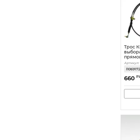
Трос 
выбор
прямо
Артикул:
1106917
р
660