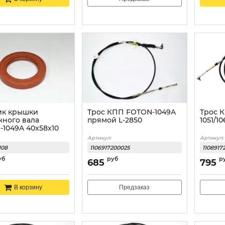
ик крышки
Трос КПП FOTON-1049A
Трос 
чного вала
прямой L-2850
1051/10
1049A 40x58x10
Артикул:
Артикул:
108
1106917200025
1108917
уб
руб
р
685
795
Предзаказ
В корзину