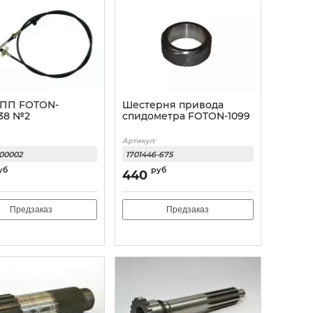
КПП FOTON-
Шестерня привода
138 №2
спидометра FOTON-1099
Артикул:
200002
1701446-675
уб
руб
440
Предзаказ
Предзаказ