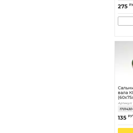
р
275
Сальн
вала 
(60x75x
Артикул:
1701430-
ру
135