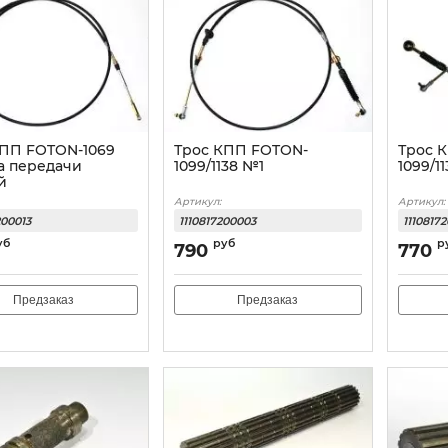
КПП FOTON-1069
Трос КПП FOTON-
Трос 
а передачи
1099/1138 №1
1099/1
й
Артикул:
Артикул:
200013
1110817200003
1110817
уб
руб
р
790
770
Предзаказ
Предзаказ