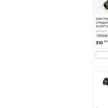
Шесте
спидо
КОРП
Артикул:
1701436-
ру
310