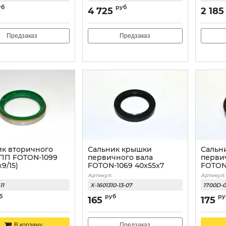
уб
руб
4 725
2 185
Предзаказ
Предзаказ
ик вторичного
Сальник крышки
Сальн
КПП FOTON-1099
первичного вала
перви
9/15)
FOTON-1069 40x55x7
FOTON-
Артикул:
Артикул:
11
X-1601310-13-07
1700D-
б
руб
ру
165
175
Предзаказ
В корзину