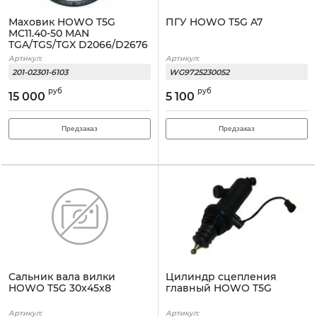
Маховик HOWO T5G
ПГУ HOWO T5G A7
MC11.40-50 MAN
TGA/TGS/TGX D2066/D2676
Артикул:
Артикул:
201-02301-6103
WG9725230052
руб
руб
15 000
5 100
Предзаказ
Предзаказ
Сальник вала вилки
Цилиндр сцепления
HOWO T5G 30x45x8
главный HOWO T5G
Артикул:
Артикул: