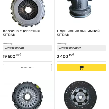
Корзина сцепления
Подшипник выжимной
SITRAK
SITRAK
Артикул:
Артикул:
WG9925160611
WG9925160613/2
руб
руб
19 500
2 400
Предзаказ