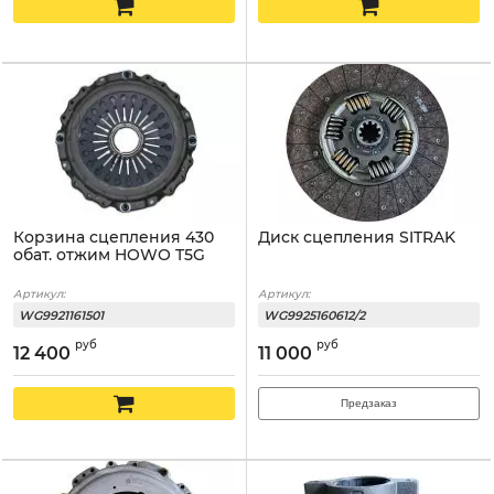
Корзина сцепления 430
Диск сцепления SITRAK
обат. отжим HOWO T5G
Артикул:
Артикул:
WG9921161501
WG9925160612/2
руб
руб
12 400
11 000
Предзаказ