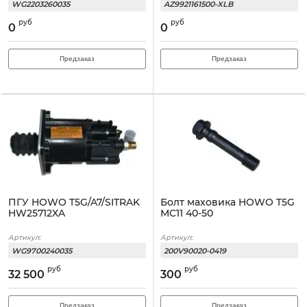
WG2203260035
AZ9921161500-XLB
руб
руб
0
0
Предзаказ
Предзаказ
ПГУ HOWO T5G/A7/SITRAK
Болт маховика HOWO T5G
HW25712XA
MC11 40-50
Артикул:
Артикул:
WG9700240035
200V90020-0419
руб
руб
32 500
300
Предзаказ
Предзаказ