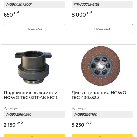
WG9003073001
711W30715-6152
руб
руб
650
8 000
Предзаказ
Предзаказ
Подшипник выжимной
Диск сцепления HOWO
HOWO T5G/SITRAK MC11
T5G 430x52.5
Артикул:
Артикул:
WG9725160560
WG9921161100
руб
руб
2 150
5 250