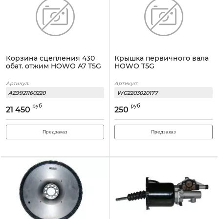
Корзина сцепления 430
Крышка первичного вала
обат. отжим HOWO A7 T5G
HOWO T5G
Артикул:
Артикул:
AZ9921160220
WG2203020177
руб
руб
21 450
250
Предзаказ
Предзаказ