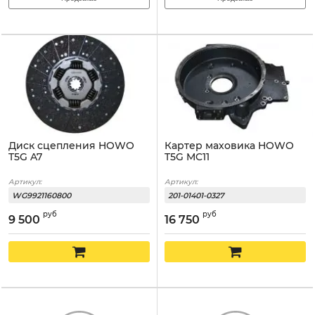
Диск сцепления HOWO
Картер маховика HOWO
T5G A7
T5G MC11
Артикул:
Артикул:
WG9921160800
201-01401-0327
руб
руб
9 500
16 750