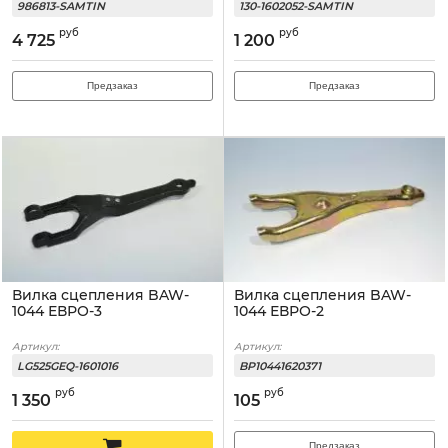
986813-SAMTIN
130-1602052-SAMTIN
руб
руб
4 725
1 200
Предзаказ
Предзаказ
Вилка сцепления BAW-
Вилка сцепления BAW-
1044 ЕВРО-3
1044 ЕВРО-2
Артикул:
Артикул:
LG525GEQ-1601016
BP10441620371
руб
руб
1 350
105
Предзаказ