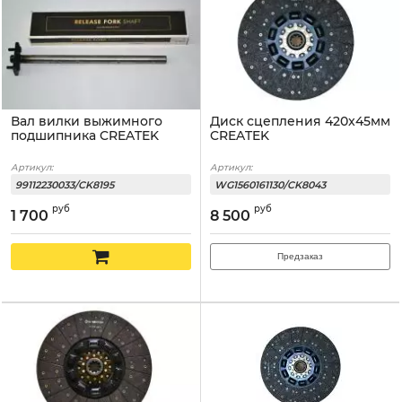
Вал вилки выжимного
Диск сцепления 420x45мм
подшипника CREATEK
CREATEK
Артикул:
Артикул:
99112230033/CK8195
WG1560161130/CK8043
руб
руб
1 700
8 500
Предзаказ