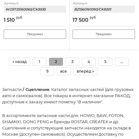
Артикул:
Артикул:
WG9725160065/CK8535
BZ1560161090/CK8201
руб
руб
1 510
17 500
Предзаказ
Предзаказ
« назад
1
2
3
4
5
...
9
все
вперёд »
Запчасти
/ Сцепление
. Каталог запасных частей (для грузовых
авто и самосвалов). Все товары в интернет-магазине РАКОД,
доступные к заказу имеют пометку "В наличии".
В ассортименте запасные части для: HOWO, BAW, FOTON,
SHAANXI, DONG FENG и бренды ROSTAR, CREATEK и др.
Сцепление и сопутствующие запчасти находятся на складе в
Москве (доступен самовывоз). Осуществляем доставку по