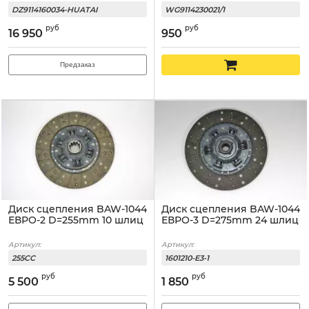
DZ9114160034-HUATAI
WG9114230021/1
руб
руб
16 950
950
Предзаказ
Диск сцепления BAW-1044
Диск сцепления BAW-1044
ЕВРО-2 D=255mm 10 шлиц
ЕВРО-3 D=275mm 24 шлиц
Артикул:
Артикул:
255CC
1601210-E3-1
руб
руб
5 500
1 850