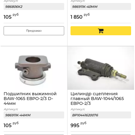
Артикул:
Артикул:
986806K2
986911K-40MM
руб
руб
105
1 850
Предзаказ
Подшипник выжимной
Цилиндр сцепления
BAW-1065 ЕВРО-2/3 D-
главный BAW-1044/1065
44мм
ЕВРО-2/3
Артикул:
Артикул:
986911K-44MM
BP10441620076
руб
руб
105
995