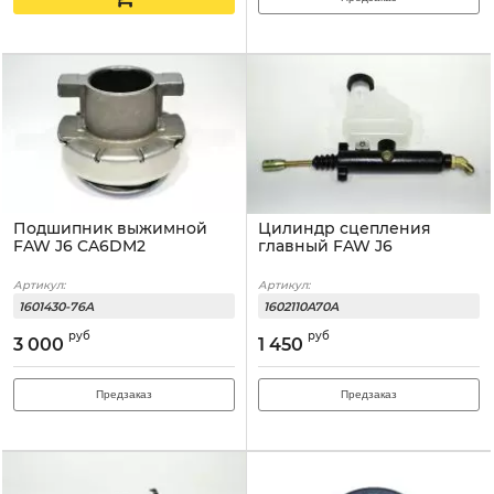
Подшипник выжимной
Цилиндр сцепления
FAW J6 CA6DM2
главный FAW J6
Артикул:
Артикул:
1601430-76A
1602110A70A
руб
руб
3 000
1 450
Предзаказ
Предзаказ