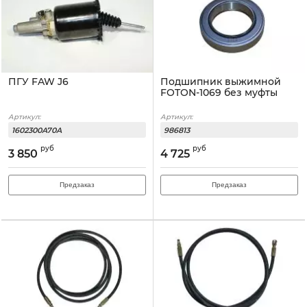
ПГУ FAW J6
Подшипник выжимной
FOTON-1069 без муфты
Артикул:
Артикул:
1602300A70A
986813
руб
руб
3 850
4 725
Предзаказ
Предзаказ