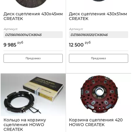
Диск сцепления 430x45мм
Диск сцепления 430x51мм
CREATEK
CREATEK
Артикул:
Артикул:
DZ1560160014/CK8045
DZ1560160020/CK8046
руб
руб
9 985
12 500
Предзаказ
Предзаказ
Кольцо на корзину
Корзина сцепления 420
сцепления HOWO
HOWO CREATEK
CREATEK