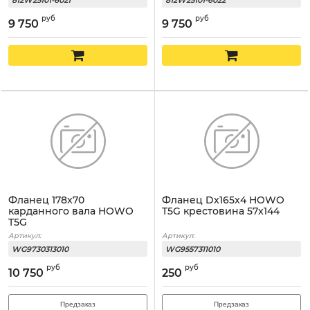
812W25101-6021
812W25101-6022
руб
руб
9 750
9 750
Фланец 178x70
Фланец Dx165x4 HOWO
карданного вала HOWO
T5G крестовина 57x144
T5G
Артикул:
Артикул:
WG9730313010
WG9557311010
руб
руб
10 750
250
Предзаказ
Предзаказ