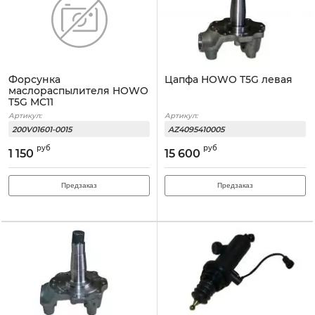
Форсунка
Цапфа HOWO T5G левая
маслораспылителя HOWO
T5G MC11
Артикул:
Артикул:
200V01601-0015
AZ4095410005
руб
руб
1 150
15 600
Предзаказ
Предзаказ