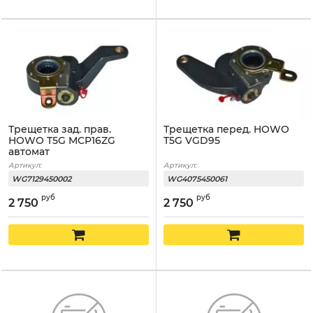
Трещетка зад. прав.
Трещетка перед. HOWO
HOWO T5G MCP16ZG
T5G VGD95
автомат
Артикул:
Артикул:
WG7129450002
WG4075450061
руб
руб
2 750
2 750