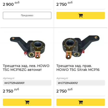
руб
руб
2 900
2 750
Предзаказ
Трещетка зад. лев. HOWO
Трещетка зад. прав.
T5G MCP16ZG автомат
HOWO T5G Sitrak MCP16
Артикул:
Артикул:
WG7129450001
WG7129450012
руб
руб
2 750
2 750