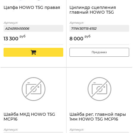
Цапфа HOWO T5G правая
Цилиндр сцепления
главный HOWO T5G
Артикул:
Артикул:
AZ4095410006
711W30715-6152
руб
руб
13 300
8 000
Предзаказ
Шайба МКД HOWO T5G
Шайба рег. главной пары
MCP16
1мм HOWO T5G MCP16
Артикул:
Артикул: