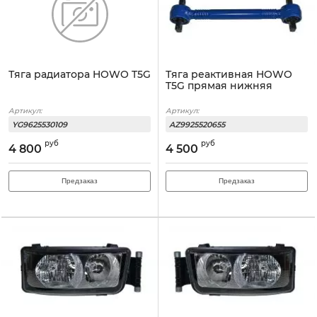
Тяга радиатора HOWO T5G
Тяга реактивная HOWO
T5G прямая нижняя
Артикул:
Артикул:
YG9625530109
AZ9925520655
руб
руб
4 800
4 500
Предзаказ
Предзаказ