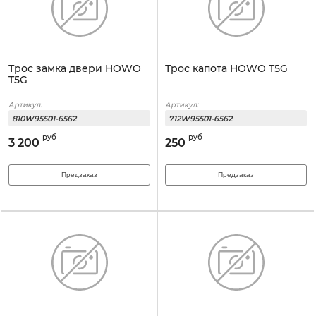
Трос замка двери HOWO
Трос капота HOWO T5G
T5G
Артикул:
Артикул:
810W95501-6562
712W95501-6562
руб
руб
3 200
250
Предзаказ
Предзаказ