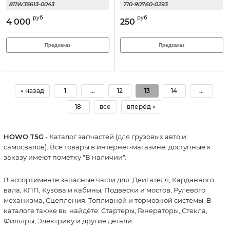
811W35613-0043
710-90760-0293
руб
руб
4 000
250
Предзаказ
Предзаказ
« назад
1
...
12
13
14
...
18
все
вперёд »
HOWO T5G
- Каталог запчастей (для грузовых авто и
самосвалов). Все товары в интернет-магазине, доступные к
заказу имеют пометку "В наличии".
В ассортименте запасные части для: Двигателя, Карданного
вала, КПП, Кузова и кабины, Подвески и мостов, Рулевого
механизма, Сцепления, Топливной и тормозной системы. В
каталоге также вы найдёте: Стартеры, Генераторы, Стекла,
Фильтры, Электрику и другие детали.