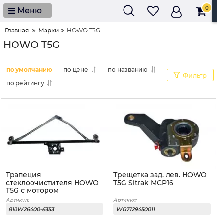
0
Меню
Главная
Марки
HOWO T5G
HOWO T5G
по умолчанию
по цене
по названию
Фильтр
по рейтингу
Трапеция
Трещетка зад. лев. HOWO
стеклоочистителя HOWO
T5G Sitrak MCP16
T5G с мотором
Артикул:
Артикул:
810W26400-6353
WG7129450011