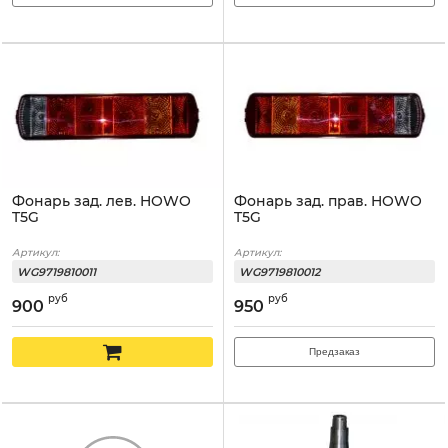
Фонарь зад. лев. HOWO
Фонарь зад. прав. HOWO
T5G
T5G
Артикул:
Артикул:
WG9719810011
WG9719810012
руб
руб
900
950
Предзаказ