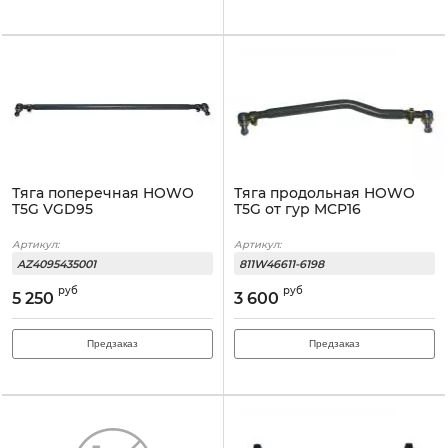
Тяга поперечная HOWO
Тяга продольная HOWO
T5G VGD95
T5G от гур MCP16
Артикул:
Артикул:
AZ4095435001
811W46611-6198
руб
руб
5 250
3 600
Предзаказ
Предзаказ