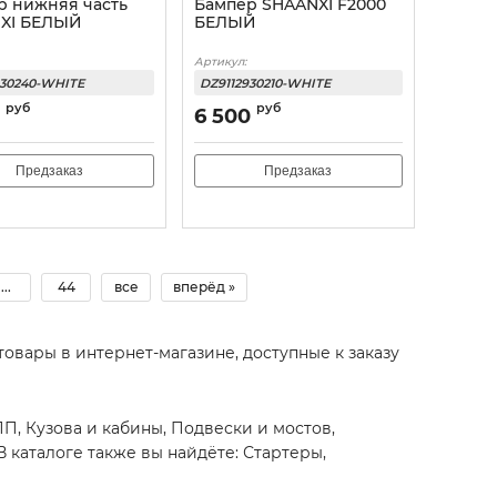
р нижняя часть
Бампер SHAANXI F2000
XI БЕЛЫЙ
БЕЛЫЙ
Артикул:
930240-WHITE
DZ9112930210-WHITE
руб
руб
6 500
Предзаказ
Предзаказ
...
44
все
вперёд »
 товары в интернет-магазине, доступные к заказу
ПП, Кузова и кабины, Подвески и мостов,
 каталоге также вы найдёте: Стартеры,