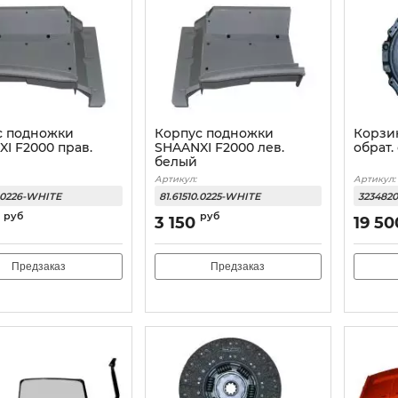
с подножки
Корпус подножки
Корзи
I F2000 прав.
SHAANXI F2000 лев.
обрат
белый
Артикул:
Артикул:
0.0226-WHITE
81.61510.0225-WHITE
323482
руб
руб
3 150
19 50
Предзаказ
Предзаказ