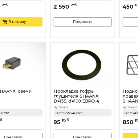
руб
руб
р
2 550
450
Предзаказ
В корзину
SHAANXI свечи
Прокладка гофры
Подно
глушителя SHAANXI
права
D=135, d=100 ЕВРО-4
SHAANX
Артикул:
Артикул:
.0107
DZ95259540029
DZ13241
б
руб
р
95
850
Предзаказ
Предзаказ