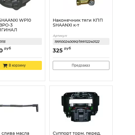
SHAANXI WP10
Наконечник тяги КПП
ВРО-3
SHAANXI к-т
ИГИНАЛ
Артикул:
115
199100240090/199112240122
руб
руб
0
325
Предзаказ
В корзину
 слива масла
Суппорт торм. перед.