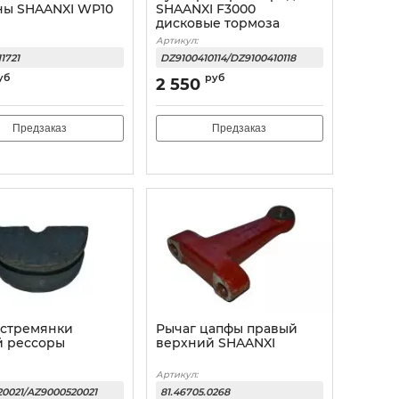
ны SHAANXI WP10
SHAANXI F3000
дисковые тормоза
Артикул:
1721
DZ9100410114/DZ9100410118
уб
руб
2 550
Предзаказ
Предзаказ
 стремянки
Рычаг цапфы правый
й рессоры
верхний SHAANXI
Артикул:
0021/AZ9000520021
81.46705.0268