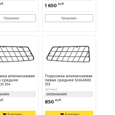
уб
руб
1 650
Предзаказ
Предзаказ
жка алюминиевая
Подножка алюминиевая
я средняя
левая средняя SHAANXI
I 314
313
Артикул:
240314
DZ13241240313
уб
руб
850
В корзину
В корзину