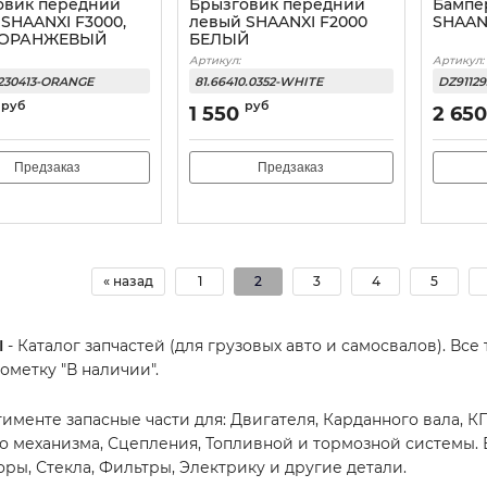
овик передний
Брызговик передний
Бампе
SHAANXI F3000,
левый SHAANXI F2000
SHAAN
 ОРАНЖЕВЫЙ
БЕЛЫЙ
Артикул:
Артикул:
1230413-ORANGE
81.66410.0352-WHITE
DZ9112
руб
руб
1 550
2 650
Предзаказ
Предзаказ
« назад
1
2
3
4
5
I
- Каталог запчастей (для грузовых авто и самосвалов). Все
ометку "В наличии".
тименте запасные части для: Двигателя, Карданного вала, К
о механизма, Сцепления, Топливной и тормозной системы. В
оры, Стекла, Фильтры, Электрику и другие детали.