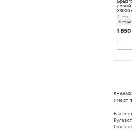
Брызг
левый 
X3000
Артикул:
DZ1324
1 850
SHAANX
имеют п
В ассор
Рулевог
Генерат