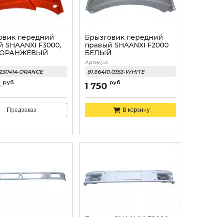
овик передний
Брызговик передний
й SHAANXI F3000,
правый SHAANXI F2000
 ОРАНЖЕВЫЙ
БЕЛЫЙ
Артикул:
1230414-ORANGE
81.66410.0353-WHITE
руб
руб
0
1 750
Предзаказ
В корзину