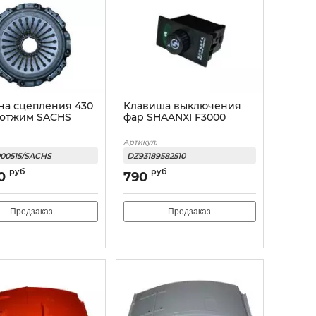
на сцепления 430
Клавиша выключения
. отжим SACHS
фар SHAANXI F3000
Артикул:
000515/SACHS
DZ93189582510
руб
руб
0
790
Предзаказ
Предзаказ