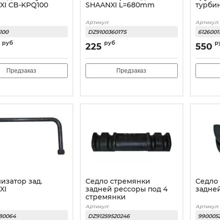
XI CB-KPQ100
SHAANXI L=680mm
турби
Артикул:
Артикул:
100
DZ9100360175
61260011
руб
руб
р
225
550
Предзаказ
Предзаказ
изатор зад.
Седло стремянки
Седло
XI
задней рессоры под 4
задне
стремянки
Артикул:
Артикул:
80064
DZ91259520246
9900052