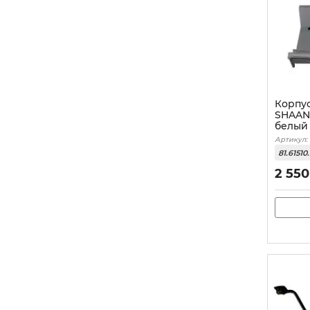
Корпу
SHAANX
белый
Артикул:
81.6151
2 550