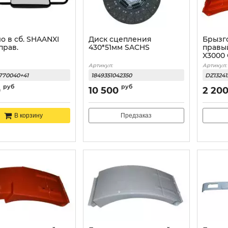
о в сб. SHAANXI
Диск сцепления
Брызг
прав.
430*51мм SACHS
правы
X3000
Артикул:
Артикул:
770040+41
1849351042350
DZ1324
руб
руб
0
10 500
2 20
Предзаказ
В корзину