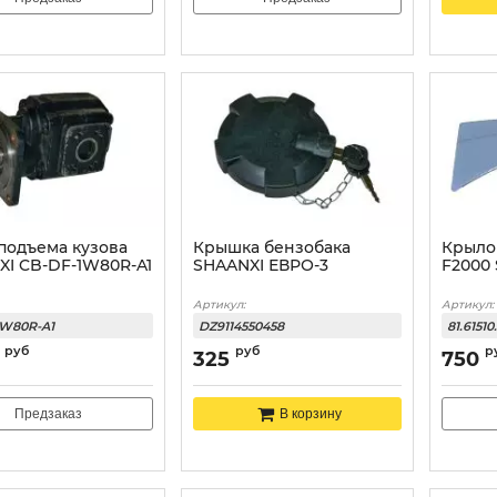
подъема кузова
Крышка бензобака
Крыло
XI CB-DF-1W80R-A1
SHAANXI ЕВРО-3
F2000
Артикул:
Артикул:
1W80R-A1
DZ9114550458
81.6151
руб
руб
р
325
750
Предзаказ
В корзину