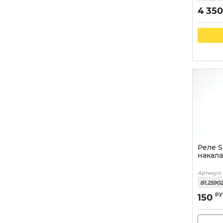
4 350
Реле 
накала
Артикул:
81.25902
ру
150