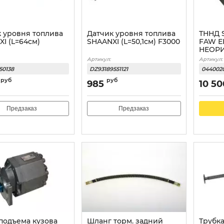
 уровня топлива
Датчик уровня топлива
ТННД 
I (L=64см)
SHAANXI (L=50,1см) F3000
FAW Е
НЕОР
Артикул:
Артикул:
50138
DZ93189551121
0440020
руб
руб
985
10 50
Предзаказ
Предзаказ
подъема кузова
Шланг торм. задний
Трубка