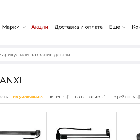
Марки
Акции
Доставка и оплата
Ещё
Ко
ANXI
ать:
по умолчанию
по цене
по названию
по рейтингу